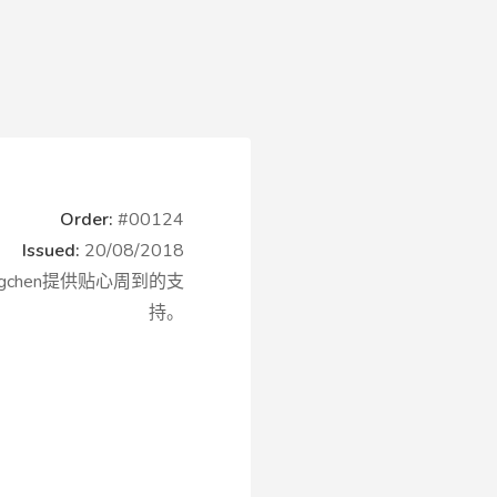
Order:
#00124
Issued:
20/08/2018
gchen提供贴心周到的支
持。