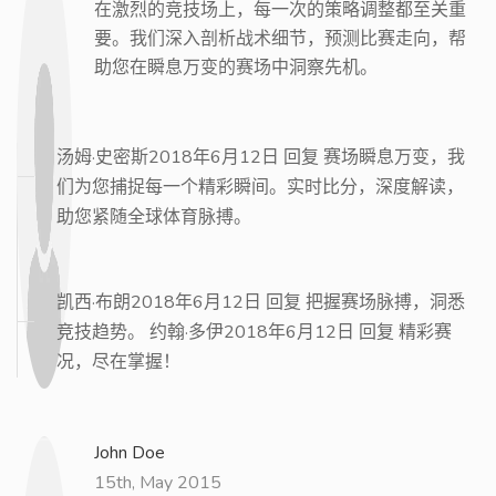
在激烈的竞技场上，每一次的策略调整都至关重
要。我们深入剖析战术细节，预测比赛走向，帮
助您在瞬息万变的赛场中洞察先机。
汤姆·史密斯2018年6月12日 回复 赛场瞬息万变，我
们为您捕捉每一个精彩瞬间。实时比分，深度解读，
助您紧随全球体育脉搏。
凯西·布朗2018年6月12日 回复 把握赛场脉搏，洞悉
竞技趋势。 约翰·多伊2018年6月12日 回复 精彩赛
况，尽在掌握！
John Doe
15th, May 2015