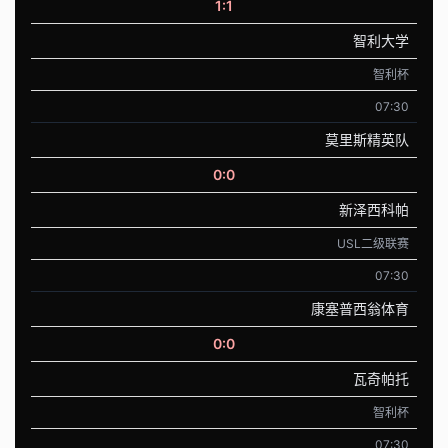
1:1
智利大学
智利杯
07:30
莫里斯精英队
0:0
新泽西科帕
USL二级联赛
07:30
康塞普西翁体育
0:0
瓦奇帕托
智利杯
07:30