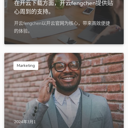
在开云下载方面，开云fengchen提供贴
心周到的支持。
开云fengchen以开云官网为核心，带来高效便捷
的体验。
Marketing
2024年3月1