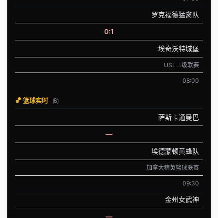
罗克福德猛禽队
0:1
埃奇沃特城堡
USL二级联赛
08:00
🏀 篮球实时
(8)
萨斯卡通曼巴
—
埃德蒙顿黄蜂队
加拿大精英篮球联赛
09:30
金州女武神
—