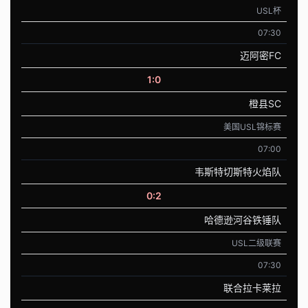
USL杯
07:30
迈阿密FC
1:0
橙县SC
美国USL锦标赛
07:00
韦斯特切斯特火焰队
0:2
哈德逊河谷铁锤队
USL二级联赛
07:30
联合拉卡莱拉