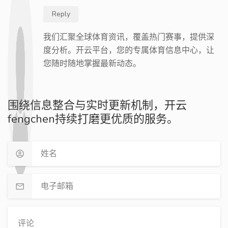
Reply
我们汇聚全球体育资讯，覆盖热门赛事，提供深
度分析。开云平台，您的专属体育信息中心，让
您随时随地掌握最新动态。
围绕信息整合与实时更新机制，开云
fengchen持续打磨更优质的服务。