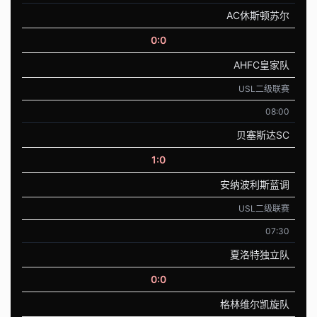
AC休斯顿苏尔
0:0
AHFC皇家队
USL二级联赛
08:00
贝塞斯达SC
1:0
安纳波利斯蓝调
USL二级联赛
07:30
夏洛特独立队
0:0
格林维尔凯旋队