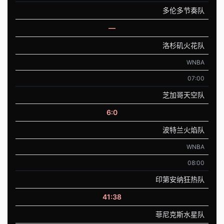
多伦多节奏队
—
洛杉矶火花队
WNBA
07:00
芝加哥天空队
6:0
波特兰火焰队
WNBA
08:00
印第安纳狂热队
41:38
菲尼克斯水星队