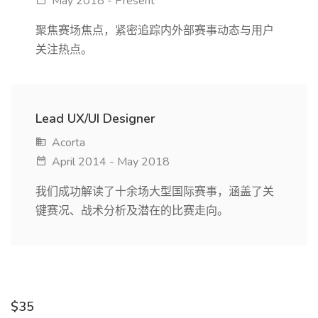
May 2018 - Present
聚焦赛场焦点，紧密追踪内外部赛事动态与用户
关注热点。
Lead UX/UI Designer
Acorta
April 2014 - May 2018
我们成功解读了十余场大型国际赛事，涵盖了关
键赛况、战术分析及潜在的比赛走向。
$35