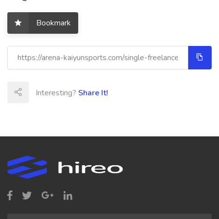
Bookmark
Interesting?
Share It!