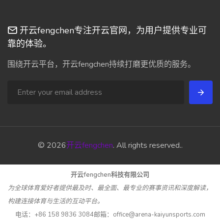
开云fengchen专注开云官网，为用户提供专业可
靠的体验。
围绕开云平台，开云fengchen持续打磨更优质的服务。
© 2026
开云fengchen
. All rights reserved..
开云fengchen科技有限公司
为全球体育爱好者提供最及时、最全面、最专业的赛事资讯和深度解读，
构建连接体育与生活的互动平台。
电话：
+86 158 9836 3084
邮箱：
office@arena-kaiyunsports.com