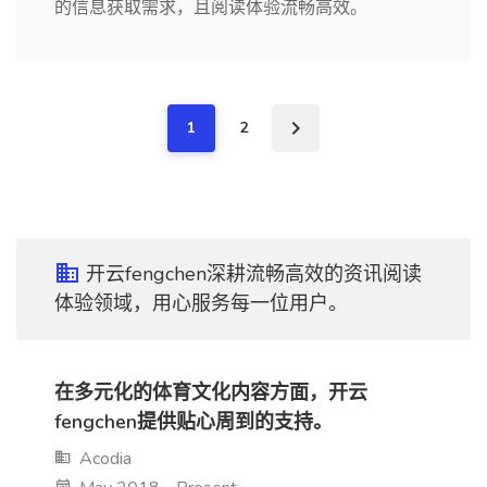
的信息获取需求，且阅读体验流畅高效。
1
2
开云fengchen深耕流畅高效的资讯阅读
体验领域，用心服务每一位用户。
在多元化的体育文化内容方面，开云
fengchen提供贴心周到的支持。
Acodia