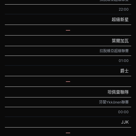
22:00
超級新星
—
葉爾加瓦
拉脫維亞超級聯賽
01:00
爵士
—
坦佩雷聯隊
芬蘭Ykkönen聯賽
00:00
JJK
—