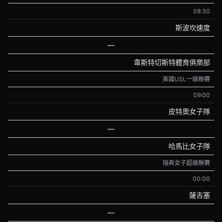
08:30
斯波坎速度
—
韋斯特切斯特體育俱樂部
美國USL一級聯賽
09:00
皮特奧女子隊
—
哈馬比女子隊
瑞典女子超級聯賽
00:00
薩吉塞
—