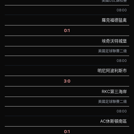
美國USL錦標賽
08:00
羅克福德猛禽
0:1
埃奇沃特城堡
美國足球聯賽二級
08:00
明尼阿波利斯市
3:0
RKC第三海岸
美國足球聯賽二級
08:00
AC休斯頓南區
0:1