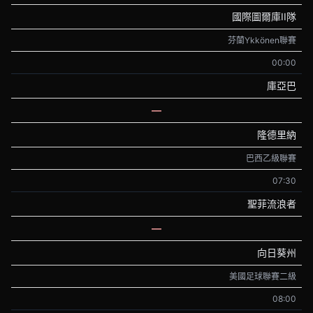
國際圖爾庫II隊
芬蘭Ykkönen聯賽
00:00
庫亞巴
—
隆德里納
巴西乙級聯賽
07:30
聖菲流浪者
—
向日葵州
美國足球聯賽二級
08:00