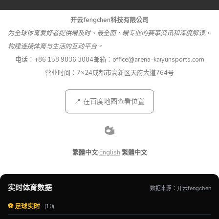
开云fengchen科技有限公司
为全球体育爱好者提供最及时、最全面、最专业的赛事资讯和深度解读，
构建连接体育与生活的互动平台。
电话：
+86 158 9836 3084
邮箱：
office@arena-kaiyunsports.com
营业时间：7×24
成都市高新区天府大道764号
📍 在百度地图查看位置
繁體中文
·
English
·
繁體中文
实时体育数据
数据来源：开云fengchen
⚽ 足球实时
(10)