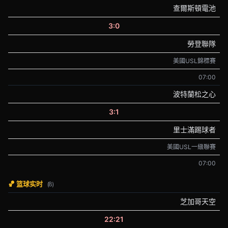
查爾斯頓電池
3:0
勞登聯隊
美國USL錦標賽
07:00
波特蘭松之心
3:1
里士滿踢球者
美國USL一級聯賽
07:00
🏀 篮球实时
(8)
芝加哥天空
22:21