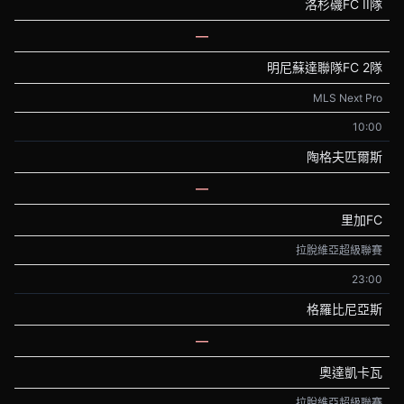
洛杉磯FC II隊
—
明尼蘇達聯隊FC 2隊
MLS Next Pro
10:00
陶格夫匹爾斯
—
里加FC
拉脫維亞超級聯賽
23:00
格羅比尼亞斯
—
奧達凱卡瓦
拉脫維亞超級聯賽