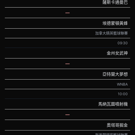
薩斯卡通曼巴
—
埃德蒙頓黃蜂
加拿大精英籃球聯賽
09:30
金州女武神
—
亞特蘭大夢想
WNBA
10:00
馬納瓦圖噴射機
—
奧塔哥掘金