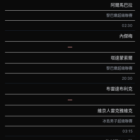
阿爾馬巴拉
黎巴嫩超級聯賽
02:30
內傑梅
—
塔達蒙索爾
黎巴嫩超級聯賽
20:30
布雷達布利克
—
維京人雷克雅維克
冰島男子超級聯賽
03:15