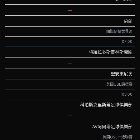
—
荷蘭
國際足總世界盃
07:00
科羅拉多斯普林斯開關
—
聖安東尼奧
美國USL錦標賽
08:00
科珀斯克里斯蒂足球俱樂部
—
AV阿爾塔足球俱樂部
美國USL一級聯賽