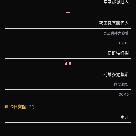
辛辛那提紅人
—
密爾瓦基釀酒人
美國職棒大聯盟
07:10
伍斯特紅襪
4:5
托萊多泥漿雞
國際聯盟
06:45
📅 今日赛程
(20)
南非
—