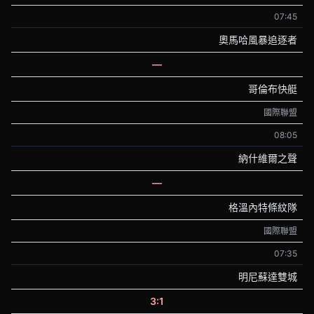
07:45
奧馬哈風暴追逐者
—
哥倫布快艇
國際聯盟
08:05
納什維爾之聲
—
格溫內特條紋隊
國際聯盟
07:35
明尼蘇達雙城
3:1