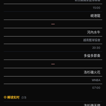
新西蘭國家籃球聯賽
15:00
峴港龍
—
河內水牛
越南籃球協會
20:30
多倫多節奏
—
洛杉磯火花
WNBA
07:00
⚾ 棒球实时
(10)
洛杉磯天使