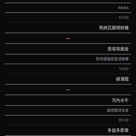
WNBA
10:00
馬納瓦圖噴射機
—
奧塔哥掘金
新西蘭國家籃球聯賽
15:00
峴港龍
—
河內水牛
越南籃球協會
20:30
多倫多節奏