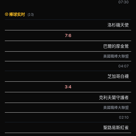
07:30
⚾ 棒球实时
(10)
洛杉磯天使
7:6
巴爾的摩金鶯
美國職棒大聯盟
04:07
芝加哥白襪
3:4
克利夫蘭守護者
美國職棒大聯盟
02:10
聖路易斯紅雀