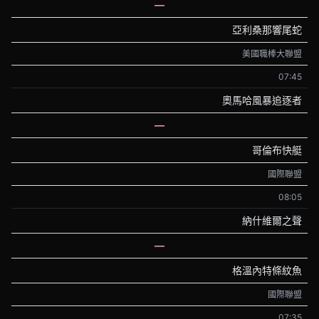
—
亞利桑那響尾蛇
美國職棒大聯盟
07:45
奧馬哈風暴追逐者
—
哥倫布快艇
國際聯盟
08:05
納什維爾之聲
—
格溫內特條紋魚
國際聯盟
07:35