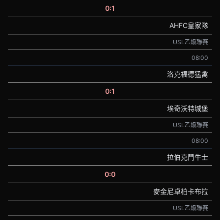
0:1
AHFC皇家隊
USL乙級聯賽
08:00
洛克福德猛禽
0:1
埃奇沃特城堡
USL乙級聯賽
08:00
拉伯克鬥牛士
0:0
麥金尼卓柏卡布拉
USL乙級聯賽