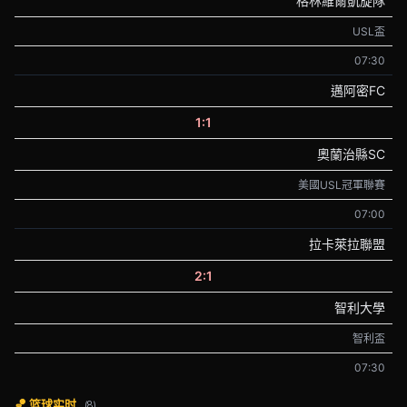
格林維爾凱旋隊
USL盃
07:30
邁阿密FC
1:1
奧蘭治縣SC
美國USL冠軍聯賽
07:00
拉卡萊拉聯盟
2:1
智利大學
智利盃
07:30
🏀 篮球实时
(8)