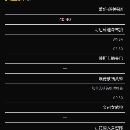
華盛頓神秘隊
40:40
明尼蘇達森林狼
WNBA
07:30
薩斯卡通曼巴
—
埃德蒙頓黃蜂
加拿大精英籃球聯賽
09:30
金州女武神
—
亞特蘭大夢想隊