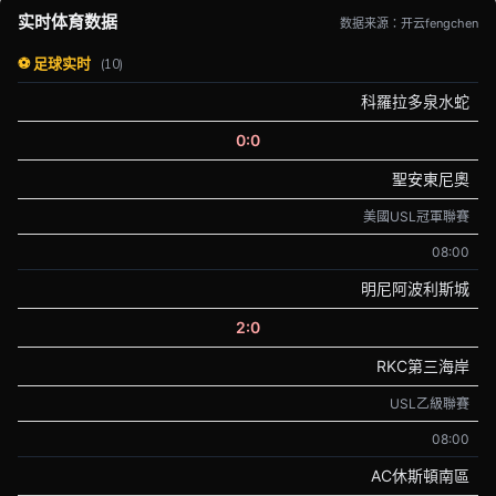
实时体育数据
数据来源：开云fengchen
⚽ 足球实时
(10)
科羅拉多泉水蛇
0:0
聖安東尼奧
美國USL冠軍聯賽
08:00
明尼阿波利斯城
2:0
RKC第三海岸
USL乙級聯賽
08:00
AC休斯頓南區