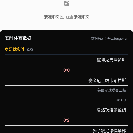
繁體中文
·
English
·
繁體中文
实时体育数据
数据来源：开云fengchen
⚽ 足球实时
(10)
盧博克馬塔多斯
0:0
麥金尼丘帕卡布拉斯
美國足球聯賽二級
08:00
夏洛茨維爾藍調
0:2
獅子橋足球俱樂部