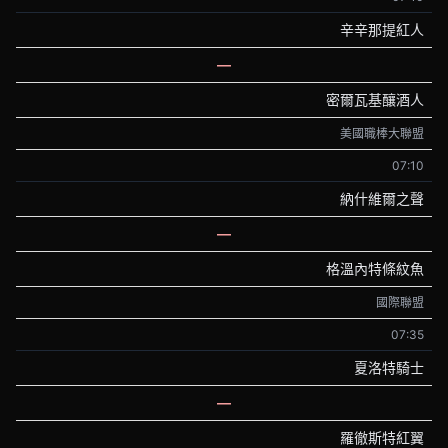
辛辛那提紅人
—
密爾瓦基釀酒人
美國職棒大聯盟
07:10
納什維爾之聲
—
格溫內特條紋魚
國際聯盟
07:35
夏洛特騎士
—
羅徹斯特紅翼