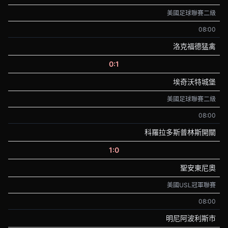
美國足球聯賽二級
08:00
洛克福德猛禽
0:1
埃奇沃特城堡
美國足球聯賽二級
08:00
科羅拉多斯普林斯開關
1:0
聖安東尼奧
美國USL冠軍聯賽
08:00
明尼阿波利斯市