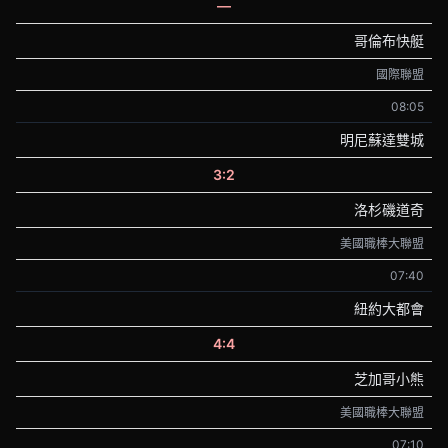
—
哥倫布快艇
國際聯盟
08:05
明尼蘇達雙城
3:2
洛杉磯道奇
美國職棒大聯盟
07:40
紐約大都會
4:4
芝加哥小熊
美國職棒大聯盟
07:10