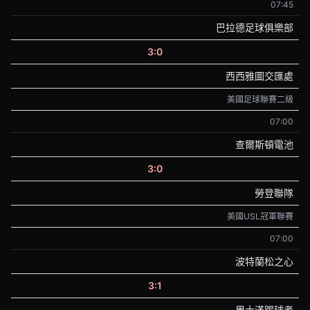
07:45
巴拉德足球俱樂部
3:0
西西雅圖交匯處
美國足球聯賽二級
07:00
查爾斯頓電池
3:0
勞登聯隊
美國USL冠軍聯賽
07:00
波特蘭松之心
3:1
里士滿踢球者