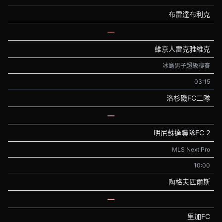
布雷達布利克
—
維京人雷克雅維克
冰島男子超級聯賽
03:15
洛杉磯FC二隊
—
明尼蘇達聯隊FC 2
MLS Next Pro
10:00
陶格夫匹爾斯
—
里加FC