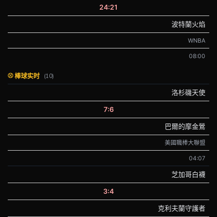
24:21
波特蘭火焰
WNBA
08:00
⚾ 棒球实时
(10)
洛杉磯天使
7:6
巴爾的摩金鶯
美國職棒大聯盟
04:07
芝加哥白襪
3:4
克利夫蘭守護者