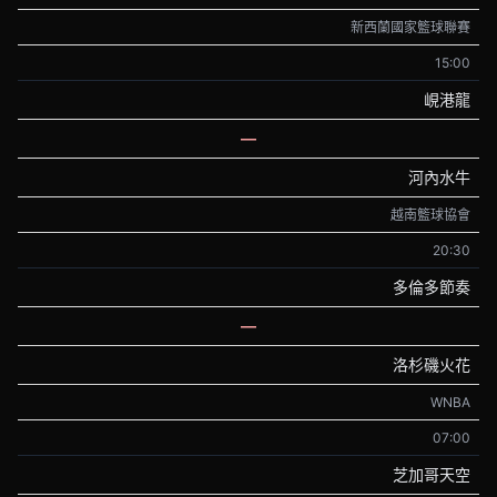
新西蘭國家籃球聯賽
15:00
峴港龍
—
河內水牛
越南籃球協會
20:30
多倫多節奏
—
洛杉磯火花
WNBA
07:00
芝加哥天空