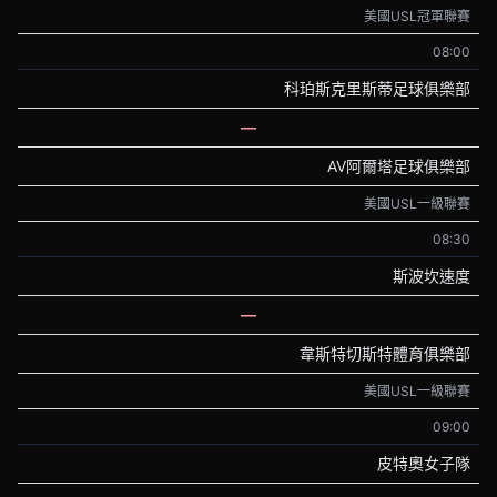
美國USL冠軍聯賽
08:00
科珀斯克里斯蒂足球俱樂部
—
AV阿爾塔足球俱樂部
美國USL一級聯賽
08:30
斯波坎速度
—
韋斯特切斯特體育俱樂部
美國USL一級聯賽
09:00
皮特奧女子隊