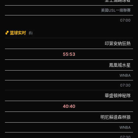
美國USL一級聯賽
07:00
🏀 篮球实时
(8)
印第安納狂熱
55:53
鳳凰城水星
WNBA
07:30
華盛頓神秘隊
40:40
明尼蘇達森林狼
WNBA
07:30