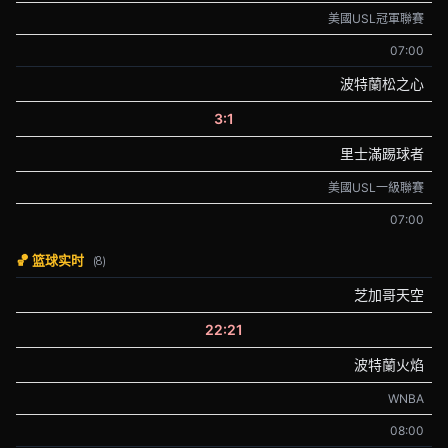
美國USL冠軍聯賽
07:00
波特蘭松之心
3:1
里士滿踢球者
美國USL一級聯賽
07:00
🏀 篮球实时
(8)
芝加哥天空
22:21
波特蘭火焰
WNBA
08:00