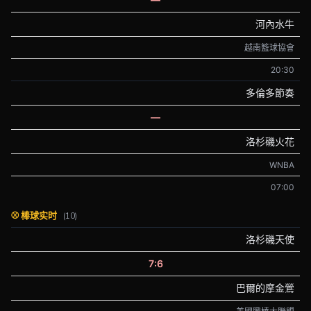
河內水牛
越南籃球協會
20:30
多倫多節奏
—
洛杉磯火花
WNBA
07:00
⚾ 棒球实时
(10)
洛杉磯天使
7:6
巴爾的摩金鶯