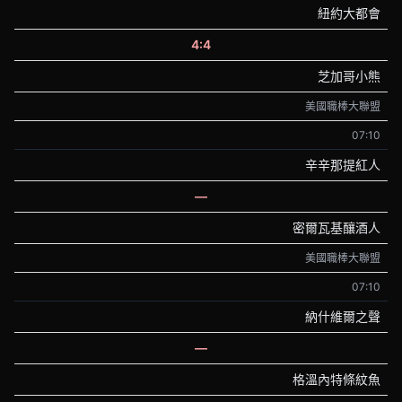
紐約大都會
4:4
芝加哥小熊
美國職棒大聯盟
07:10
辛辛那提紅人
—
密爾瓦基釀酒人
美國職棒大聯盟
07:10
納什維爾之聲
—
格溫內特條紋魚