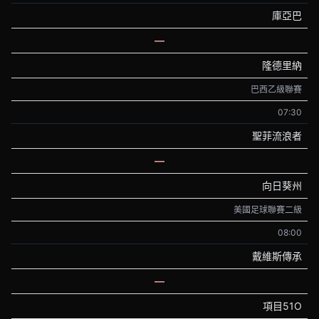
庫亞巴
—
隆德里納
巴西乙級聯賽
07:30
聖菲流浪者
—
向日葵州
美國足球聯賽二級
08:00
戴維斯傳承
—
項目51O