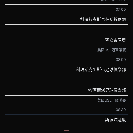
07:00
科羅拉多斯普林斯折返跑
—
聖安東尼奧
美國USL冠軍聯賽
08:00
科珀斯克里斯蒂足球俱樂部
—
AV阿爾塔足球俱樂部
美國USL一級聯賽
08:30
斯波坎速度
—