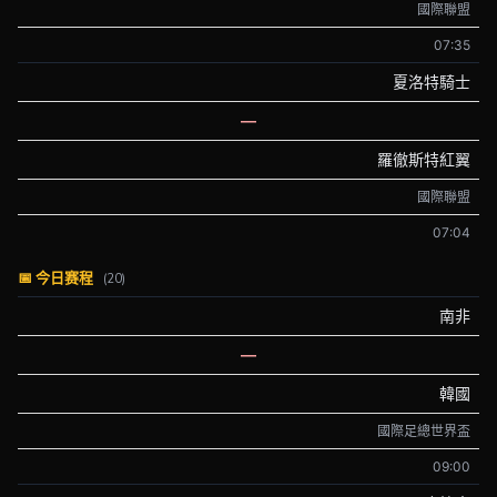
國際聯盟
07:35
夏洛特騎士
—
羅徹斯特紅翼
國際聯盟
07:04
📅 今日赛程
(20)
南非
—
韓國
國際足總世界盃
09:00