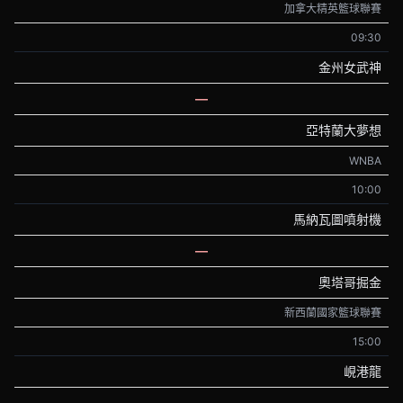
加拿大精英籃球聯賽
09:30
金州女武神
—
亞特蘭大夢想
WNBA
10:00
馬納瓦圖噴射機
—
奧塔哥掘金
新西蘭國家籃球聯賽
15:00
峴港龍
—