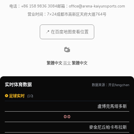
电话：
+86 158 9836 3084
邮箱：
office@arena-kaiyunsports.com
营业时间：7×24
成都市高新区天府大道764号
📍 在百度地图查看位置
繁體中文
·
英文
·
繁體中文
实时体育数据
数据来源：开云fengchen
⚽ 足球实时
(10)
盧博克馬塔多斯
0:0
麥金尼丘帕卡布拉斯