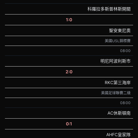
科羅拉多斯普林斯開關
1:0
聖安東尼奧
美國USL錦標賽
08:00
明尼阿波利斯市
2:0
RKC第三海岸
美國足球聯賽二級
08:00
AC休斯頓南
0:1
AHFC皇家隊