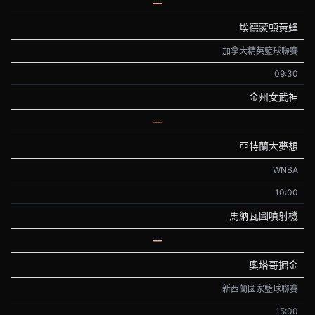
—
埃德蒙頓黃蜂
加拿大精英籃球聯賽
09:30
金州女武神
—
亞特蘭大夢想
WNBA
10:00
馬納瓦圖噴射機
—
奧塔哥掘金
新西蘭國家籃球聯賽
15:00