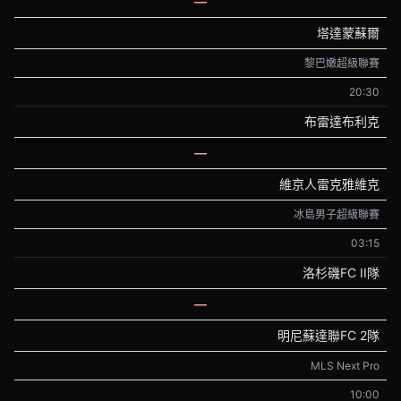
—
塔達蒙蘇爾
黎巴嫩超級聯賽
20:30
布雷達布利克
—
維京人雷克雅維克
冰島男子超級聯賽
03:15
洛杉磯FC II隊
—
明尼蘇達聯FC 2隊
MLS Next Pro
10:00