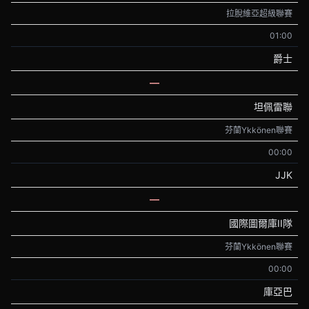
拉脫維亞超級聯賽
01:00
爵士
—
坦佩雷聯
芬蘭Ykkönen聯賽
00:00
JJK
—
國際圖爾庫II隊
芬蘭Ykkönen聯賽
00:00
庫亞巴