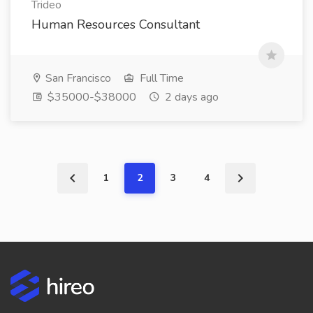
Trideo
Human Resources Consultant
San Francisco
Full Time
$35000-$38000
2 days ago
1
2
3
4