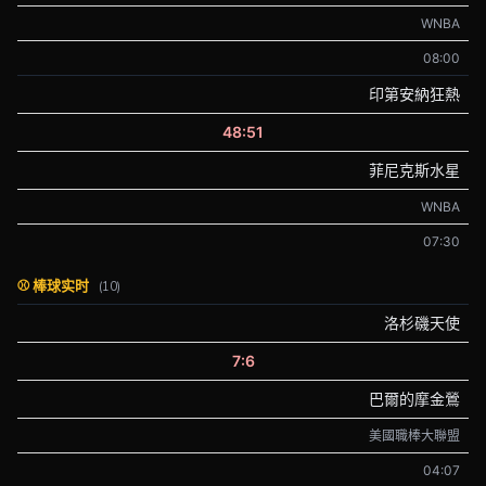
WNBA
08:00
印第安納狂熱
48:51
菲尼克斯水星
WNBA
07:30
⚾ 棒球实时
(10)
洛杉磯天使
7:6
巴爾的摩金鶯
美國職棒大聯盟
04:07