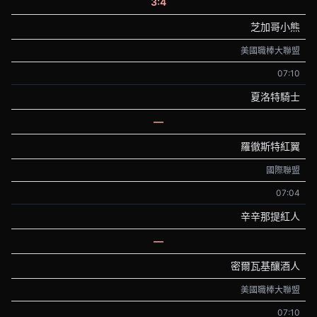
3:4
芝加哥小熊
美國職棒大聯盟
07:10
夏洛特騎士
—
羅徹斯特紅翼
國際聯盟
07:04
辛辛那提紅人
—
密爾瓦基釀酒人
美國職棒大聯盟
07:10