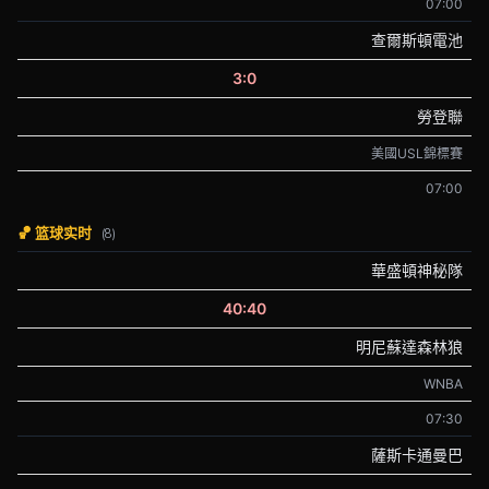
07:00
查爾斯頓電池
3:0
勞登聯
美國USL錦標賽
07:00
🏀 篮球实时
(8)
華盛頓神秘隊
40:40
明尼蘇達森林狼
WNBA
07:30
薩斯卡通曼巴