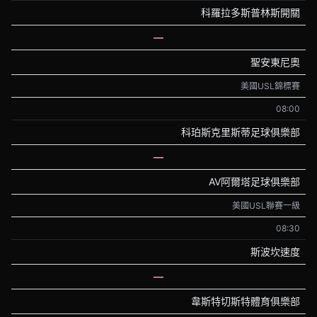
科羅拉多斯普林斯開關
—
聖安東尼奧
美國USL錦標賽
08:00
科珀斯克里斯蒂足球俱樂部
—
AV阿爾塔足球俱樂部
美國USL聯賽一級
08:30
斯波坎速度
—
韋斯特切斯特體育俱樂部