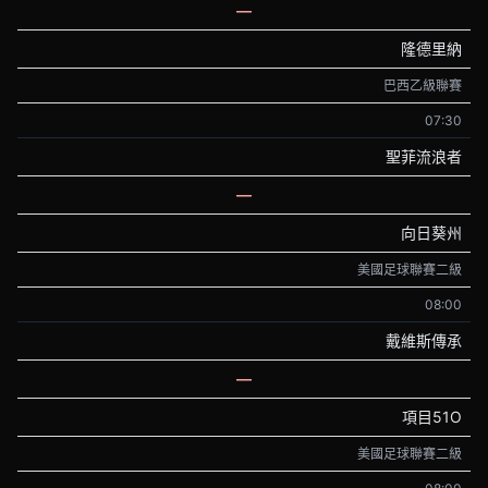
—
隆德里納
巴西乙級聯賽
07:30
聖菲流浪者
—
向日葵州
美國足球聯賽二級
08:00
戴維斯傳承
—
項目51O
美國足球聯賽二級