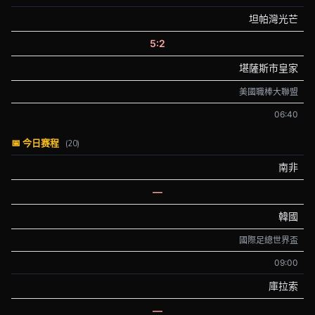
坦帕灣光芒
5:2
堪薩斯市皇家
美國職棒大聯盟
06:40
📅 今日赛程
(20)
南非
—
韓國
國際足總世界盃
09:00
庫拉索
—