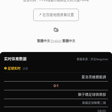
营业时间：7×24
成都市高新区天府大道764号
📍 在百度地图查看位置
繁體中文
·
English
·
繁體中文
实时体育数据
数据来源：开云fengchen
⚽ 足球实时
(10)
夏洛茨維爾藍調
0:1
獅子橋足球俱樂部
美國足球聯賽二級
08:00