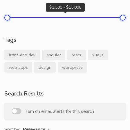
$1,500 - $15,000
Tags
front-end dev
angular
react
vue js
web apps
design
wordpress
Search Results
Turn on email alerts for this search
Sort by:
Relevance