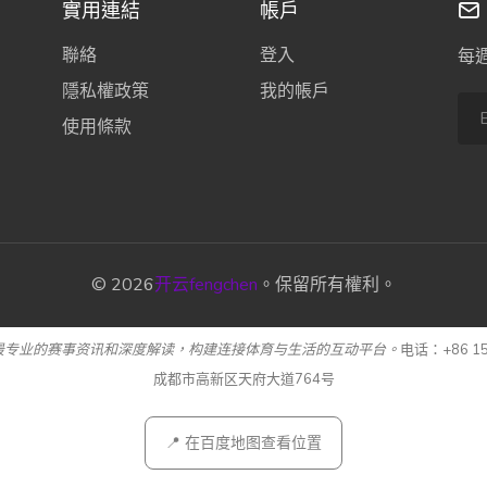
實用連結
帳戶
聯絡
登入
每
隱私權政策
我的帳戶
使用條款
© 2026
开云fengchen
。保留所有權利。
最专业的赛事资讯和深度解读，构建连接体育与生活的互动平台。
电话：
+86 1
成都市高新区天府大道764号
📍 在百度地图查看位置