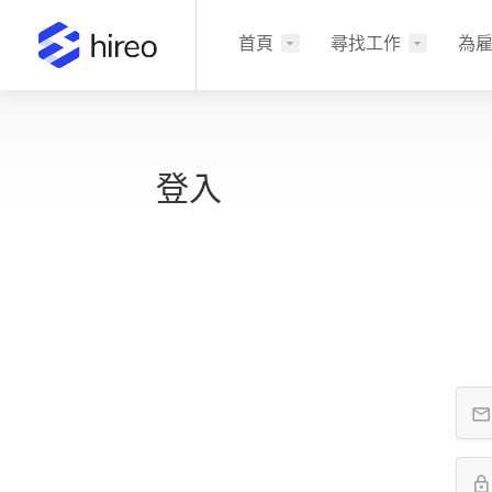
首頁
尋找工作
為
登入