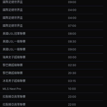
國際足總世界盃
09:00
國際足總世界盃
04:00
國際足總世界盃
04:00
國際足總世界盃
07:00
美國USL冠軍聯賽
08:00
美國USL一級聯賽
08:30
美國USL一級聯賽
09:00
瑞典女子超級聯賽
00:00
黎巴嫩超級聯賽
02:30
黎巴嫩超級聯賽
20:30
冰島男子超級聯賽
03:15
MLS Next Pro
10:00
拉脫維亞高等聯賽
23:00
拉脫維亞高等聯賽
22:00