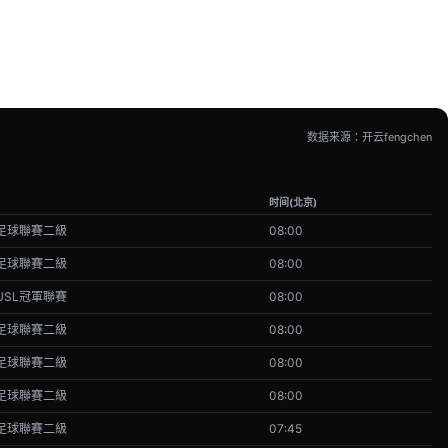
数据来源：开云fengchen
时间(北京)
足球聯賽二級
08:00
足球聯賽二級
08:00
USL冠軍聯賽
08:00
足球聯賽二級
08:00
足球聯賽二級
08:00
足球聯賽二級
08:00
足球聯賽二級
07:45