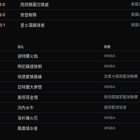
3:0
西西雅圖交匯處
美國
3:0
勞登聯隊
美國
3:1
里士滿踢球者
美國
客队
联赛
波特蘭火焰
WNBA
明尼蘇達猞猁
WNBA
埃德蒙頓黃蜂
加拿大精英籃球聯賽
亞特蘭大夢想
WNBA
奧塔哥金塊
新西蘭國家籃球聯賽
河內水牛
越南籃球協會
洛杉磯火花
WNBA
鳳凰城水星
WNBA