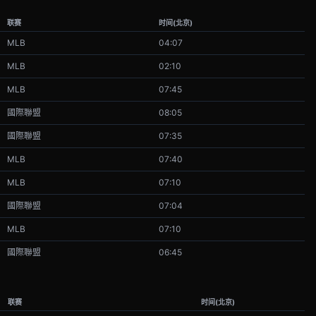
联赛
时间(北京)
MLB
04:07
MLB
02:10
MLB
07:45
國際聯盟
08:05
國際聯盟
07:35
MLB
07:40
MLB
07:10
國際聯盟
07:04
MLB
07:10
國際聯盟
06:45
联赛
时间(北京)