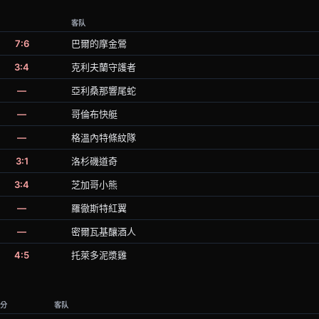
客队
7:6
巴爾的摩金鶯
3:4
克利夫蘭守護者
—
亞利桑那響尾蛇
—
哥倫布快艇
—
格溫內特條紋隊
3:1
洛杉磯道奇
3:4
芝加哥小熊
—
羅徹斯特紅翼
—
密爾瓦基釀酒人
4:5
托萊多泥漿雞
分
客队