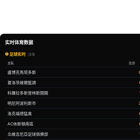
实时体育数据
⚽ 足球实时
(10)
主队
比分
盧博克馬塔多斯
夏洛茨維爾藍調
科羅拉多斯普林斯開關
明尼阿波利斯市
洛克福德猛禽
AC休斯頓南區
北維吉尼亞足球俱樂部