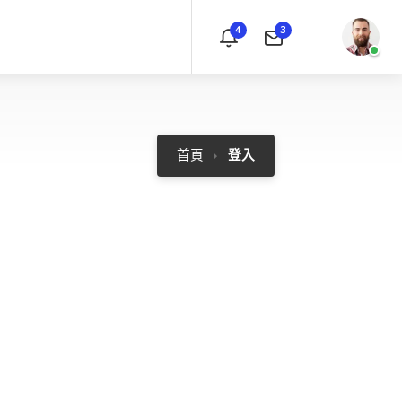
4
3
首頁
登入