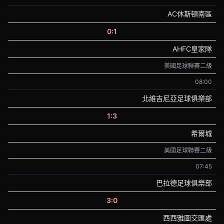
AC休斯頓南區
0:1
AHFC皇家隊
美國足球聯賽二級
08:00
北維吉尼亞足球俱樂部
1:3
希爾城
美國足球聯賽二級
07:45
巴拉德足球俱樂部
3:0
西西雅圖交匯處