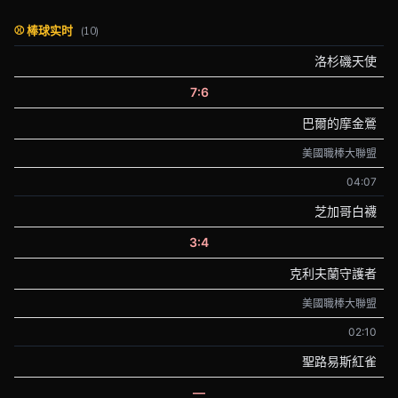
⚾ 棒球实时
(10)
洛杉磯天使
7:6
巴爾的摩金鶯
美國職棒大聯盟
04:07
芝加哥白襪
3:4
克利夫蘭守護者
美國職棒大聯盟
02:10
聖路易斯紅雀
—