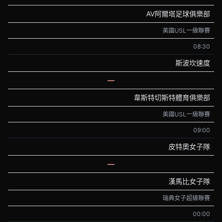
AV阿爾塔足球俱樂部
美國USL一級聯賽
08:30
斯波坎速度
—
韋斯特切斯特體育俱樂部
美國USL一級聯賽
09:00
皮特奧女子隊
—
漢馬比女子隊
瑞典女子超級聯賽
00:00