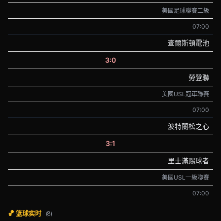
美國足球聯賽二級
07:00
查爾斯頓電池
3:0
勞登聯
美國USL冠軍聯賽
07:00
波特蘭松之心
3:1
里士滿踢球者
美國USL一級聯賽
07:00
🏀 篮球实时
(8)