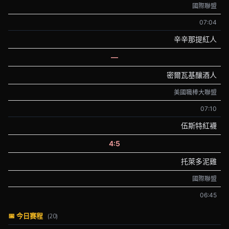
國際聯盟
07:04
辛辛那提紅人
—
密爾瓦基釀酒人
美國職棒大聯盟
07:10
伍斯特紅襪
4:5
托萊多泥雞
國際聯盟
06:45
📅 今日赛程
(20)