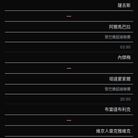
薩吉斯
—
阿爾馬巴拉
黎巴嫩超級聯賽
02:30
內傑梅
—
塔達蒙索爾
黎巴嫩超級聯賽
20:30
布雷達布利克
—
維京人雷克雅維克