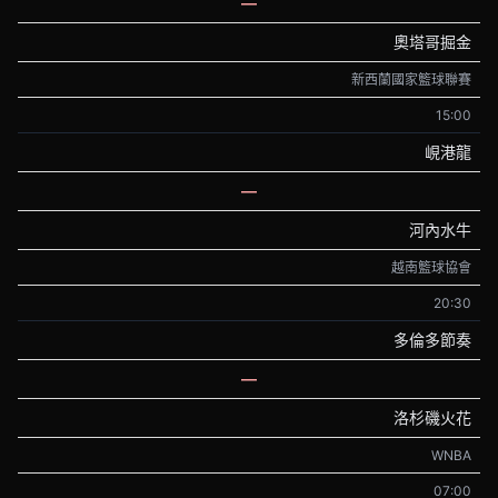
—
奧塔哥掘金
新西蘭國家籃球聯賽
15:00
峴港龍
—
河內水牛
越南籃球協會
20:30
多倫多節奏
—
洛杉磯火花
WNBA
07:00