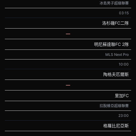
冰島男子超級聯賽
03:15
洛杉磯FC二隊
—
明尼蘇達聯FC 2隊
MLS Next Pro
10:00
陶格夫匹爾斯
—
里加FC
拉脫維亞超級聯賽
23:00
格羅比尼亞斯