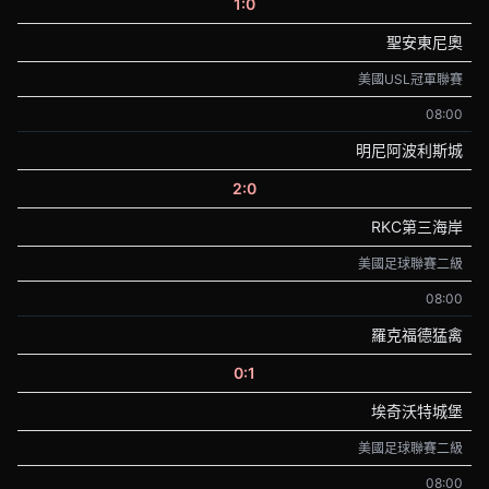
1:0
聖安東尼奧
美國USL冠軍聯賽
08:00
明尼阿波利斯城
2:0
RKC第三海岸
美國足球聯賽二級
08:00
羅克福德猛禽
0:1
埃奇沃特城堡
美國足球聯賽二級
08:00