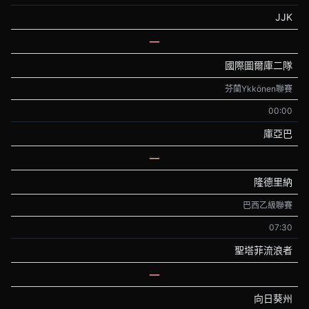
JJK
—
國際圖爾庫二隊
芬蘭Ykkönen聯賽
00:00
庫亞巴
—
隆德里納
巴西乙級聯賽
07:30
聖塔菲流浪者
—
向日葵州