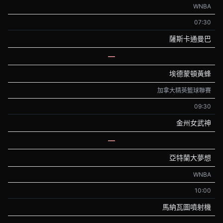
WNBA
07:30
薩斯卡通曼巴
—
埃德蒙頓黃蜂
加拿大精英籃球聯賽
09:30
金州女武神
—
亞特蘭大夢想
WNBA
10:00
馬納瓦圖噴射機