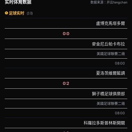
实时体育数据
数据来源：开云fengchen
⚽ 足球实时
(10)
盧博克馬塔多爾
0:0
麥金尼丘帕卡布拉
美國足球聯賽二級
08:00
夏洛茨維爾藍調
0:2
獅子橋足球俱樂部
美國足球聯賽二級
08:00
科羅拉多斯普林斯開關