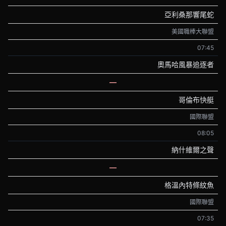
亞利桑那響尾蛇
美國職棒大聯盟
07:45
奧馬哈風暴追逐者
—
哥倫布快艇
國際聯盟
08:05
納什維爾之聲
—
格溫內特條紋魚
國際聯盟
07:35