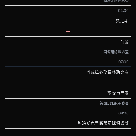
國際足總世界盃
04:00
突尼斯
—
荷蘭
國際足總世界盃
07:00
科羅拉多斯普林斯開關
—
聖安東尼奧
美國USL冠軍聯賽
08:00
科珀斯克里斯蒂足球俱樂部
—