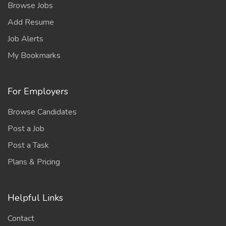
Browse Jobs
Add Resume
Job Alerts
My Bookmarks
For Employers
Browse Candidates
Post a Job
Post a Task
Plans & Pricing
Helpful Links
Contact