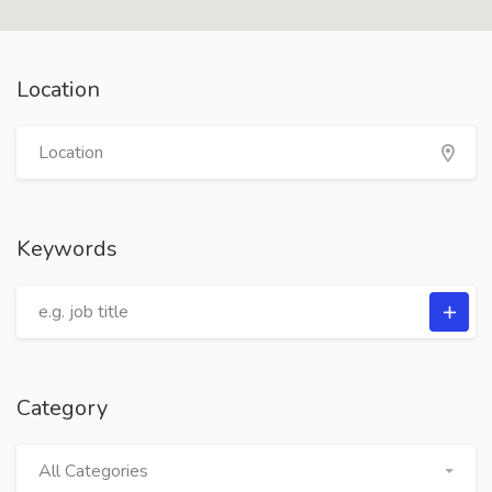
Location
Keywords
Category
All Categories