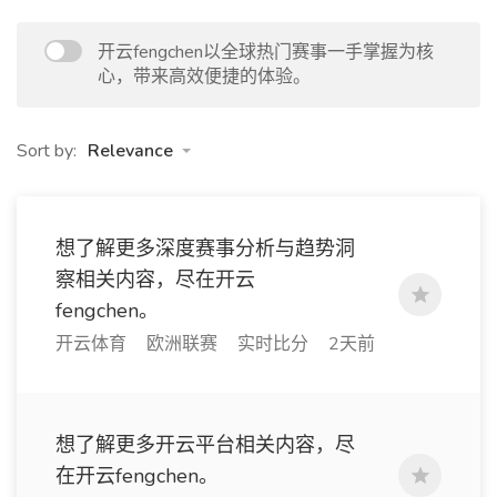
开云fengchen以全球热门赛事一手掌握为核
心，带来高效便捷的体验。
Sort by:
Relevance
想了解更多深度赛事分析与趋势洞
察相关内容，尽在开云
fengchen。
开云体育
欧洲联赛
实时比分
2天前
想了解更多开云平台相关内容，尽
在开云fengchen。