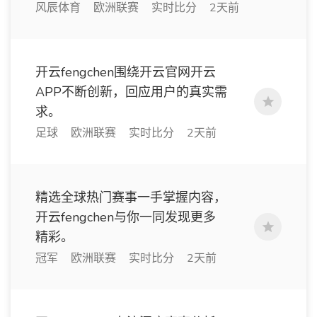
风辰体育
欧洲联赛
实时比分
2天前
开云fengchen围绕开云官网开云
APP不断创新，回应用户的真实需
求。
足球
欧洲联赛
实时比分
2天前
精选全球热门赛事一手掌握内容，
开云fengchen与你一同发现更多
精彩。
冠军
欧洲联赛
实时比分
2天前