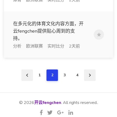
体育
欧洲联赛
实时比分
2天前
在多元化的体育文化内容方面，开
云fengchen提供贴心周到的支
持。
分析
欧洲联赛
实时比分
2天前
1
2
3
4
© 2026
开云fengchen
. All rights reserved..