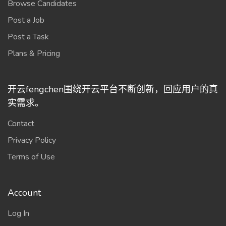
Browse Candidates
Post a Job
Post a Task
Plans & Pricing
开云fengchen围绕开云平台不断创新，回应用户的真
实需求。
Contact
Privacy Policy
Terms of Use
Account
Log In