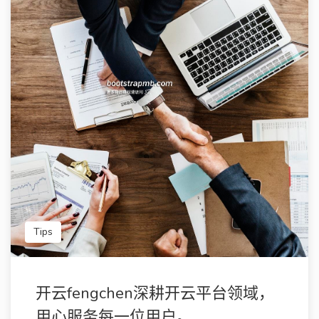
Tips
开云fengchen深耕开云平台领域，
用心服务每一位用户。