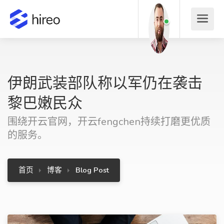
伊朗武装部队称以军仍在袭击
黎巴嫩民众
围绕开云官网，开云fengchen持续打磨更优质
的服务。
首页
博客
Blog Post