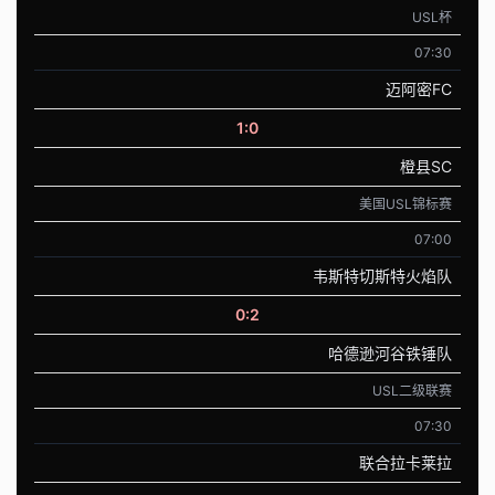
USL杯
07:30
迈阿密FC
1:0
橙县SC
美国USL锦标赛
07:00
韦斯特切斯特火焰队
0:2
哈德逊河谷铁锤队
USL二级联赛
07:30
联合拉卡莱拉