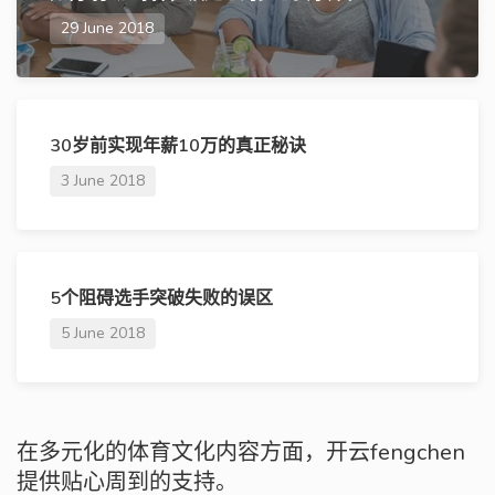
29 June 2018
30岁前实现年薪10万的真正秘诀
3 June 2018
5个阻碍选手突破失败的误区
5 June 2018
在多元化的体育文化内容方面，开云fengchen
提供贴心周到的支持。