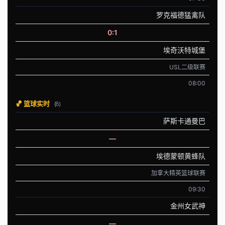
罗克福德猛禽队
0:1
埃奇沃特城堡
USL二级联赛
08:00
🏀 篮球实时
(8)
萨斯卡通曼巴
—
埃德蒙顿黄蜂队
加拿大精英篮球联赛
09:30
金州女武神
—