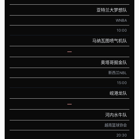
亚特兰大梦想队
WNBA
10:00
马纳瓦图喷气机队
—
奥塔哥掘金队
新西兰NBL
15:00
岘港龙队
—
河内水牛队
越南篮球协会
20:30