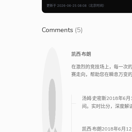
更新于 2026-06-25 08:08（北京时间）
Comments
(5)
凯西·布朗
在激烈的竞技场上，每一次
赛走向，帮助您在瞬息万变
汤姆·史密斯2018年6
间。实时比分，深度解
凯西·布朗2018年6月1