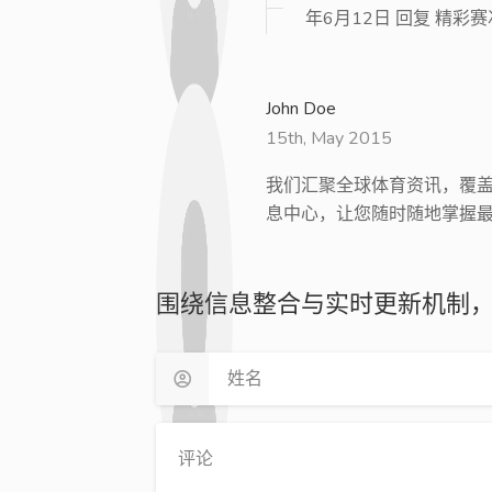
年6月12日 回复 精彩
John Doe
15th, May 2015
我们汇聚全球体育资讯，覆
息中心，让您随时随地掌握
围绕信息整合与实时更新机制，开