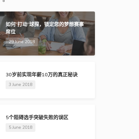
如何“打动”球探，锁定您的梦想赛事
席位
29 June 2018
30岁前实现年薪10万的真正秘诀
3 June 2018
5个阻碍选手突破失败的误区
5 June 2018