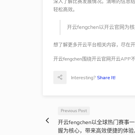
深入了解比赛发展情况。清晰的信息
轻松高效。
开云fengchen以开云官网
想了解更多开云平台相关内容，尽在开云f
开云fengchen围绕开云官网开云A
Interesting?
Share It!
Previous Post
开云fengchen以全球热门赛事
握为核心，带来高效便捷的体验