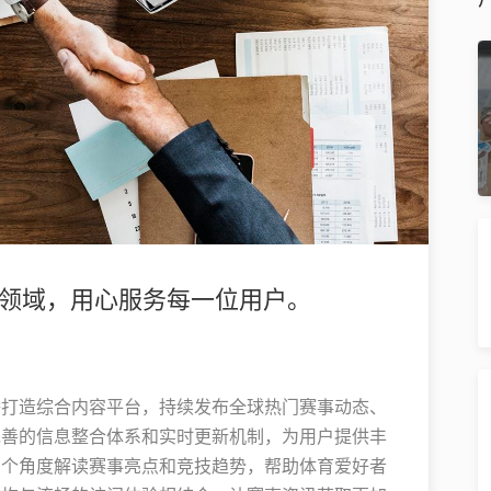
平台领域，用心服务每一位用户。
播打造综合内容平台，持续发布全球热门赛事动态、
完善的信息整合体系和实时更新机制，为用户提供丰
多个角度解读赛事亮点和竞技趋势，帮助体育爱好者